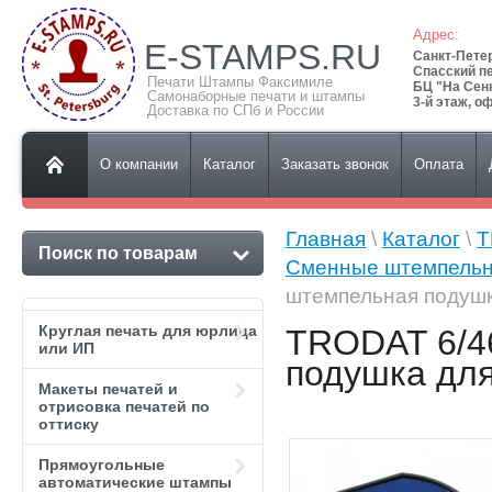
Адрес:
E-STAMPS.RU
Санкт-Пете
Спасский пе
Печати Штампы Факсимиле
БЦ "На Сен
Самонаборные печати и штампы
3-й этаж, о
Доставка по СПб и России
О компании
Каталог
Заказать звонок
Оплата
Главная
\
Каталог
\
T
Поиск по товарам
Сменные штемпельн
штемпельная подушк
Круглая печать для юрлица
TRODAT 6/4
или ИП
подушка для
Макеты печатей и
отрисовка печатей по
оттиску
Прямоугольные
автоматические штампы