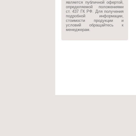
является публичной офертой,
определяемой положениями
ст. 437 ГК РФ. Для получения
подробной информации,
стоимости продукции и
условий обращайтесь к
менеджерам.
О компании
Каталог
Заказать зво
Copyright © 2013 - 2026
С
С
Б
:
3