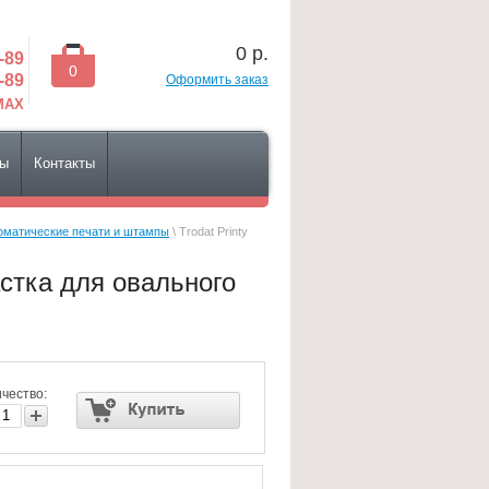
0
р.
-89
0
-89
Оформить заказ
 MAX
сы
Контакты
томатические печати и штампы
\ Trodat Printy
астка для овального
чество: