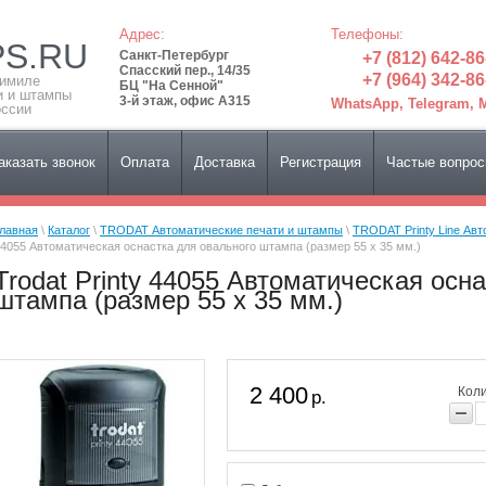
Адрес:
Телефоны:
PS.RU
Санкт-Петербург
+7 (812) 642-86
Спасский пер., 14/35
+7 (964) 342-86
симиле
БЦ "На Сенной"
и и штампы
3-й этаж, офис А315
WhatsApp, Telegram,
оссии
аказать звонок
Оплата
Доставка
Регистрация
Частые вопро
лавная
\
Каталог
\
TRODAT Автоматические печати и штампы
\
TRODAT Printy Line Ав
4055 Автоматическая оснастка для овального штампа (размер 55 х 35 мм.)
Trodat Printy 44055 Автоматическая осн
штампа (размер 55 х 35 мм.)
2 400
Коли
р.