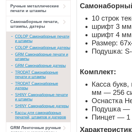
Самонаборный
Ручные металлические
печати и штампы
10 строк тек
Самонаборные печати,
шрифт 3 мм 
штампы, датеры
шрифт 4 мм 
COLOP Самонаборные печати
и штампы
Размер: 67
COLOP Самонаборные датеры
Подушка: S-
GRM Самонаборные печати и
штампы
GRM Самонаборные датеры
Комплект:
TRODAT Самонаборные
печати и штампы
Касса букв,
TRODAT Самонаборные
датеры
мм — 256 с
SHINY Самонаборные печати
Оснастка He
и штампы
SHINY Самонаборные датеры
Подушка — 
Кассы для самонаборных
Пинцет — 1
печатей, штампов и датеров
GRM Ленточные ручные
Характеристи