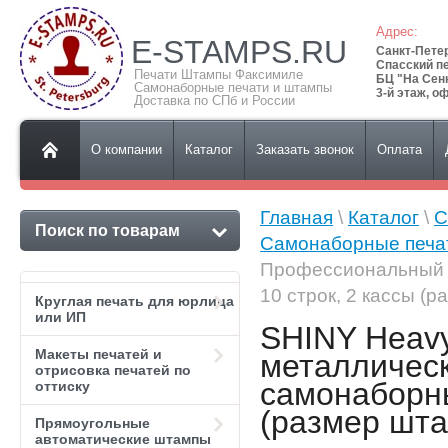
Адрес:
E-STAMPS.RU
Санкт-Пете
Спасский пе
Печати Штампы Факсимиле
БЦ "На Сен
Самонаборные печати и штампы
3-й этаж, о
Доставка по СПб и России
О компании
Каталог
Заказать звонок
Оплата
Главная
\
Каталог
\
С
Поиск по товарам
Самонаборные печа
Профессиональный 
10 строк, 2 кассы (р
Круглая печать для юрлица
или ИП
SHINY Heav
Макеты печатей и
металлическ
отрисовка печатей по
самонаборны
оттиску
(размер шта
Прямоугольные
автоматические штампы