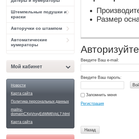
датеры и нумераторы
Производите
Штемпельные подушки и
краски
Размер осна
Авторучки со штампом
Автоматические
нумераторы
Авторизуйте
Введите Ваш e-mail:
Мой кабинет
Введите Ваш пароль:
Во
Новости
Карта сайта
Запомнить меня
Политика персональных данных
Регистрация
mailru-
domainCXgVnxyEdWM6VpL7.html
Карта сайта
Назад