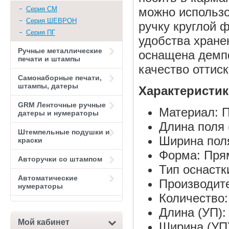
Серия СМ
можно использо
Серия ШЕВРОН
ручку круглой 
Серия ПГ
удобства хранен
Ручные металлические
оснащена демп
печати и штампы
качество оттиск
Самонаборные печати,
штампы, датеры
Характеристи
GRM Ленточные ручные
Материал: 
датеры и нумераторы
Длина поля 
Штемпельные подушки и
Ширина поля
краски
Форма: Пря
Авторучки со штампом
Тип оснастк
Автоматические
Производите
нумераторы
Количество:
Длина (УП):
Мой кабинет
Ширина (УП)