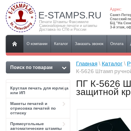
Адрес:
E-STAMPS.RU
Санкт-Пете
Спасский пе
Печати Штампы Факсимиле
БЦ "На Сен
Самонаборные печати и штампы
3-й этаж, о
Доставка по СПб и России
О компании
Каталог
Заказать звонок
Оплата
Главная
\
Каталог
\
Р
Поиск по товарам
К-5626 Штамп ручно
ПГ К-5626 Ш
Круглая печать для юрлица
защитной кр
или ИП
Макеты печатей и
отрисовка печатей по
оттиску
Прямоугольные
автоматические штампы