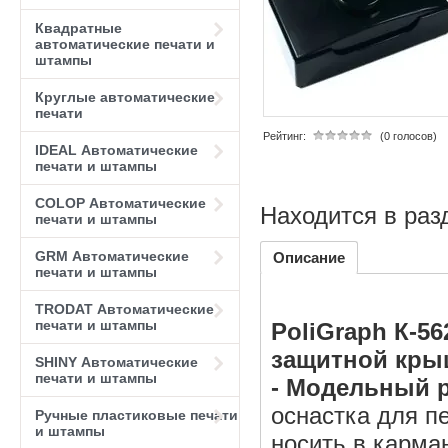
Квадратные
автоматические печати и
штампы
Круглые автоматические
печати
Рейтинг:
(0 голосов)
IDEAL Автоматические
печати и штампы
COLOP Автоматические
Находится в раз
печати и штампы
GRM Автоматические
Описание
печати и штампы
TRODAT Автоматические
печати и штампы
PoliGraph К-5
защитной крыш
SHINY Автоматические
печати и штампы
-
Модельный р
оснастка для п
Ручные пластиковые печати
и штампы
носить в карман