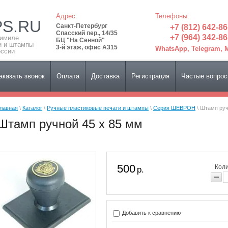
Адрес:
Телефоны:
PS.RU
Санкт-Петербург
+7 (812) 642-86
Спасский пер., 14/35
+7 (964) 342-86
симиле
БЦ "На Сенной"
и и штампы
3-й этаж, офис А315
WhatsApp, Telegram,
оссии
аказать звонок
Оплата
Доставка
Регистрация
Частые вопро
лавная
\
Каталог
\
Ручные пластиковые печати и штампы
\
Серия ШЕВРОН
\ Штамп руч
Штамп ручной 45 х 85 мм
500
Коли
р.
Добавить к сравнению