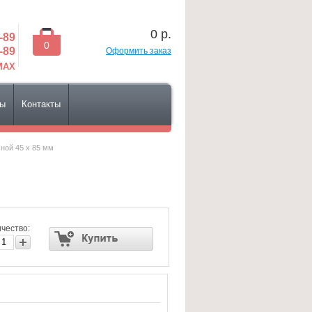
0
р.
-89
0
-89
Оформить заказ
 MAX
сы
Контакты
ной 45 х 85 мм
чество: