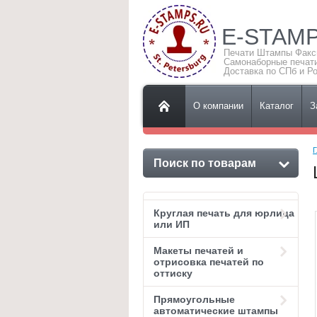
E-STAM
Печати Штампы Фак
Самонаборные печат
Доставка по СПб и Р
О компании
Каталог
З
Г
Поиск по товарам
Круглая печать для юрлица
или ИП
Макеты печатей и
отрисовка печатей по
оттиску
Прямоугольные
автоматические штампы