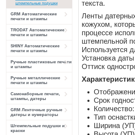
текста.
штемпельные подушки
GRM Автоматические
Ленты датерны
печати и штампы
кожухом, котор
TRODAT Автоматические
процессе испол
печати и штампы
штемпельной п
SHINY Автоматические
Используется дл
печати и штампы
Установка даты
Ручные пластиковые печати
Оттиск одностр
и штампы
Характеристи
Ручные металлические
печати и штампы
Отображени
Самонаборные печати,
штампы, датеры
Срок годнос
Количество:
GRM Ленточные ручные
датеры и нумераторы
Тип оснастк
Ширина (УП)
Штемпельные подушки и
краски
Высота (УП)