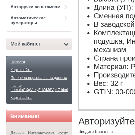
Длина (УП):
Авторучки со штампом
Сменная по
Автоматические
нумераторы
В заводской 
Комплектац
подушка, И
Мой кабинет
механизм
Страна про
Новости
Материал: Р
Карта сайта
Производит
Политика персональных данных
Вес: 32 г
mailru-
domainCXgVnxyEdWM6VpL7.html
GTIN: 00-00
Карта сайта
Внимание!
Авторизуйте
Введите Ваш e-mail:
Данный Интернет-сайт носит