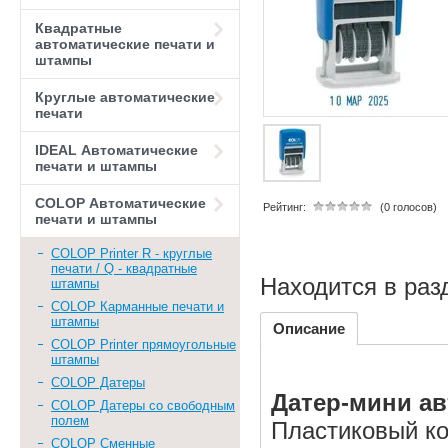
Квадратные
автоматические печати и
штампы
Круглые автоматические
печати
IDEAL Автоматические
печати и штампы
COLOP Автоматические
Рейтинг:
(0 голосов)
печати и штампы
COLOP Printer R - круглые
печати / Q - квадратные
Находится в раз
штампы
COLOP Карманные печати и
штампы
Описание
COLOP Printer прямоугольные
штампы
COLOP Датеры
Датер-мини ав
COLOP Датеры со свободным
полем
Пластиковый ко
COLOP Сменные