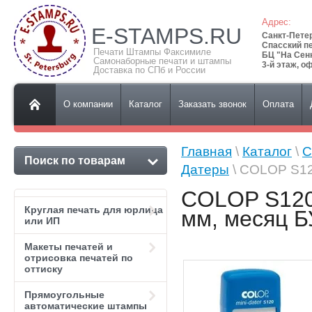
Адрес:
E-STAMPS.RU
Санкт-Пете
Спасский пе
Печати Штампы Факсимиле
БЦ "На Сен
Самонаборные печати и штампы
3-й этаж, о
Доставка по СПб и России
О компании
Каталог
Заказать звонок
Оплата
Главная
\
Каталог
\
C
Поиск по товарам
Датеры
\ COLOP S12
COLOP S120
Круглая печать для юрлица
мм, месяц 
или ИП
Макеты печатей и
отрисовка печатей по
оттиску
Прямоугольные
автоматические штампы