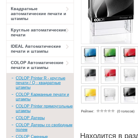
Квадратные
автоматические печати и
штампы
Круглые автоматические
печати
IDEAL Автоматические
печати и штампы
COLOP Автоматические
печати и штампы
COLOP Printer R - круглые
печати / Q - квадратные
штампы
COLOP Карманные печати и
штампы
COLOP Printer прямоугольные
штампы
Рейтинг:
(0 голосов)
COLOP Датеры
COLOP Датеры со свободным
полем
Находится в раз
COLOP Сменные