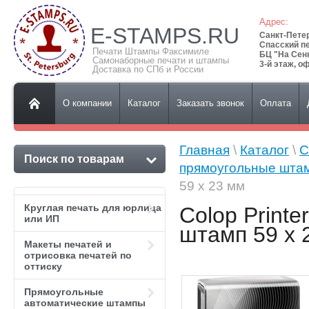
Адрес:
E-STAMPS.RU
Санкт-Пете
Спасский пе
Печати Штампы Факсимиле
БЦ "На Сен
Самонаборные печати и штампы
3-й этаж, о
Доставка по СПб и России
О компании
Каталог
Заказать звонок
Оплата
Главная
\
Каталог
\
C
Поиск по товарам
прямоугольные шта
59 х 23 мм
Круглая печать для юрлица
Colop Print
или ИП
штамп 59 х 
Макеты печатей и
отрисовка печатей по
оттиску
Прямоугольные
автоматические штампы