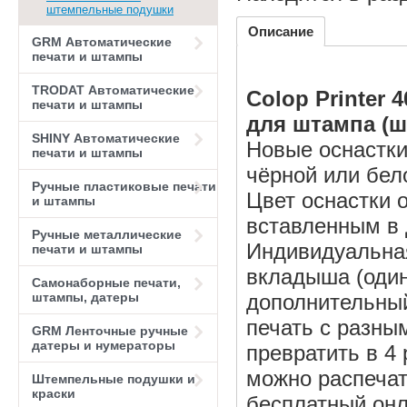
штемпельные подушки
Описание
GRM Автоматические
печати и штампы
TRODAT Автоматические
Colop Printer
печати и штампы
для штампа (шт
SHINY Автоматические
Новые оснастки 
печати и штампы
чёрной или бел
Ручные пластиковые печати
Цвет оснастки 
и штампы
вставленным в 
Ручные металлические
Индивидуальна
печати и штампы
вкладыша (один
Самонаборные печати,
штампы, датеры
дополнительны
печать с разны
GRM Ленточные ручные
датеры и нумераторы
превратить в 4
можно распечат
Штемпельные подушки и
краски
бесплатный онл