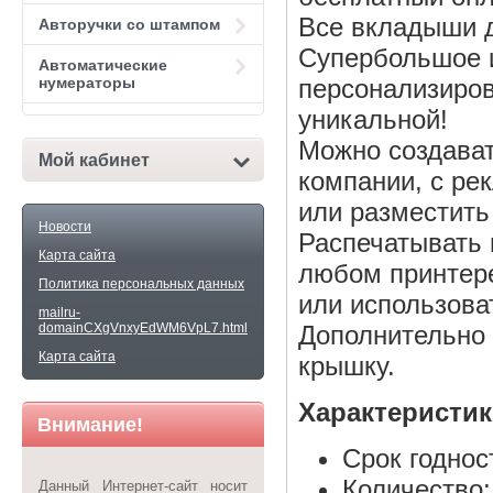
Все вкладыши д
Авторучки со штампом
Супербольшое 
Автоматические
нумераторы
персонализиров
уникальной!
Можно создават
Мой кабинет
компании, с ре
или разместить
Новости
Распечатывать 
Карта сайта
любом принтер
Политика персональных данных
или использова
mailru-
domainCXgVnxyEdWM6VpL7.html
Дополнительно 
Карта сайта
крышку.
Характеристи
Внимание!
Срок годнос
Количество:
Данный Интернет-сайт носит