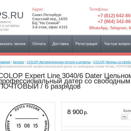
Адрес:
Телефоны:
PS.RU
Санкт-Петербург
+7 (812) 642-86
Спасский пер., 14/35
+7 (964) 342-86
симиле
БЦ "На Сенной"
и и штампы
3-й этаж, офис А315
WhatsApp, Telegram,
оссии
аказать звонок
Оплата
Доставка
Регистрация
Частые вопро
лавная
\
Каталог
\
COLOP Автоматические печати и штампы
\
COLOP Датеры со своб
ельнометаллический профессиональный датер со свободным полем 40 мм, ПОЧТОВЫ
COLOP Expert Line 3040/6 Dater Цельн
профессиональный датер со свободным
ПОЧТОВЫЙ / 6 разрядов
8 900
Коли
р.