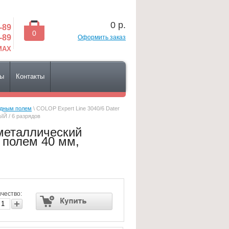
0
р.
-89
0
-89
Оформить заказ
 MAX
сы
Контакты
одным полем
\ COLOP Expert Line 3040/6 Dater
Й / 6 разрядов
ометаллический
 полем 40 мм,
чество: