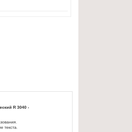
ский R 3040 -
зования.
е текста.