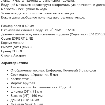
Легкая и чистая замена штемпельной подушки.
Ведущий механизм гарантирует экстремальную прочность и долго
мягкость и бесшумность хода.
Установка даты с помощью колесиков вручную.
Вокруг даты свободное поле под изготовление клише.
Размер поля d 40 мм
В комплекте сменная подушка ЧЁРНАЯ E/R2040
Дополнительно под заказ сменная подушка (2-цветная) E/R 2040/
Серия EXPERT LINE
Корпус металл
Высота даты (мм) 3
Бренд COLOP
Страна Австрия
Характеристики
Отображение месяца: Цифрами, Почтовый 6 разрядов
Срок годности/хранения: 5 лет
Количество: 1
Форма: Круглая
Тип оснастки: Автоматическая, С датой
Ширина (УП): 71 мм
Высота (УП): 160 мм
Длина (УП): 54 мм
Диаметр (мм): 40 мм