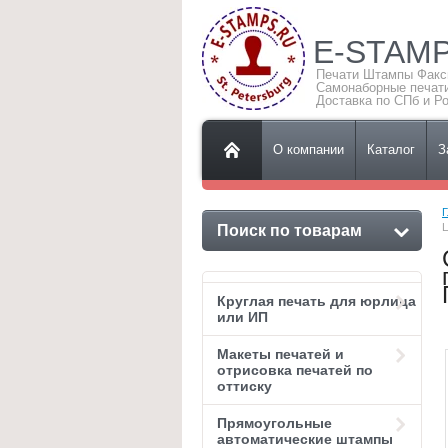
E-STAM
Печати Штампы Фак
Самонаборные печат
Доставка по СПб и Р
О компании
Каталог
З
Г
Ц
Поиск по товарам
Круглая печать для юрлица
или ИП
Макеты печатей и
отрисовка печатей по
оттиску
Прямоугольные
автоматические штампы