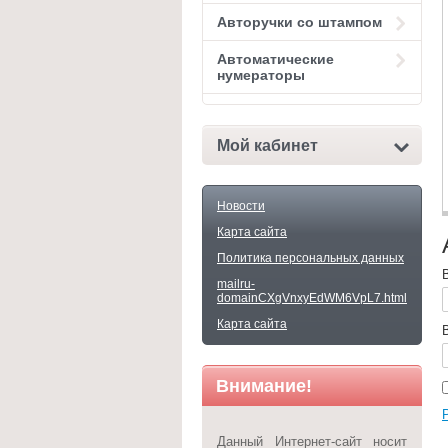
Авторучки со штампом
Автоматические
нумераторы
Мой кабинет
Новости
Карта сайта
Политика персональных данных
mailru-
domainCXgVnxyEdWM6VpL7.html
Карта сайта
Внимание!
Данный Интернет-сайт носит