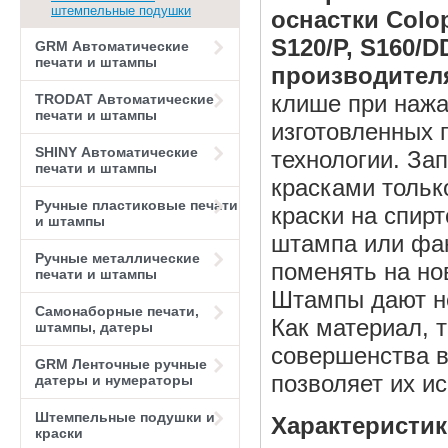
штемпельные подушки
оснастки Colop
S120/P, S160/D
GRM Автоматические
печати и штампы
производите
клише при нажа
TRODAT Автоматические
печати и штампы
изготовленных 
SHINY Автоматические
технологии. З
печати и штампы
красками тольк
Ручные пластиковые печати
краски на спир
и штампы
штампа или фа
Ручные металлические
поменять на но
печати и штампы
Штампы дают не
Самонаборные печати,
Как материал, 
штампы, датеры
совершенства в
GRM Ленточные ручные
позволяет их и
датеры и нумераторы
Штемпельные подушки и
Характеристи
краски