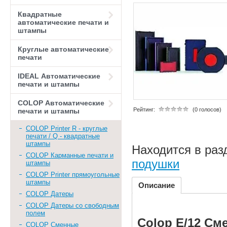
Квадратные
автоматические печати и
штампы
Круглые автоматические
печати
IDEAL Автоматические
печати и штампы
COLOP Автоматические
Рейтинг:
(0 голосов)
печати и штампы
COLOP Printer R - круглые
печати / Q - квадратные
штампы
Находится в раз
COLOP Карманные печати и
подушки
штампы
COLOP Printer прямоугольные
штампы
Описание
COLOP Датеры
COLOP Датеры со свободным
полем
Colop E/12 См
COLOP Сменные