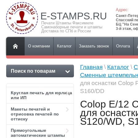
Адрес:
E-STAMPS.RU
Санкт-Пете
Спасский пе
Печати Штампы Факсимиле
БЦ "На Сен
Самонаборные печати и штампы
3-й этаж, о
Доставка по СПб и России
О компании
Каталог
Заказать звонок
Оплата
Главная
\
Каталог
\
C
Поиск по товарам
Сменные штемпельн
для оснастки Colop P
S160/DD
Круглая печать для юрлица
или ИП
Colop E/12
Макеты печатей и
для оснастки
отрисовка печатей по
S120/WD, S1
оттиску
Прямоугольные
автоматические штампы