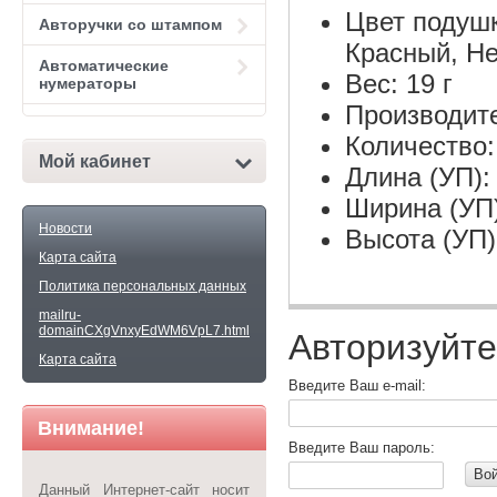
Цвет подушк
Авторучки со штампом
Красный, Н
Автоматические
Вес: 19 г
нумераторы
Производит
Количество:
Мой кабинет
Длина (УП):
Ширина (УП)
Новости
Высота (УП)
Карта сайта
Политика персональных данных
mailru-
domainCXgVnxyEdWM6VpL7.html
Авторизуйте
Карта сайта
Введите Ваш e-mail:
Внимание!
Введите Ваш пароль:
Во
Данный Интернет-сайт носит