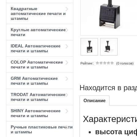
Квадратные
автоматические печати и
штампы
Круглые автоматические
печати
IDEAL Автоматические
печати и штампы
COLOP Автоматические
Рейтинг:
(0 голосов)
печати и штампы
GRM Автоматические
печати и штампы
Находится в раз
TRODAT Автоматические
печати и штампы
Описание
SHINY Автоматические
печати и штампы
Характерист
Ручные пластиковые печати
высота циф
и штампы