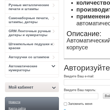
количество
Ручные металлические
производи
печати и штампы
применени
Самонаборные печати,
штампы, датеры
автоматиче
GRM Ленточные ручные
Описание:
датеры и нумераторы
Автоматический
Штемпельные подушки и
корпусе
краски
Авторучки со штампом
Авторизуйте
Автоматические
нумераторы
Введите Ваш e-mail:
Мой кабинет
Введите Ваш пароль:
Во
Новости
Запомнить меня
Карта сайта