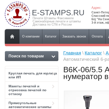
Адрес:
E-STAMPS.RU
Санкт-Пете
Спасский пе
Печати Штампы Факсимиле
БЦ "На Сен
Самонаборные печати и штампы
3-й этаж, о
Доставка по СПб и России
О компании
Каталог
Заказать звонок
Оплата
Главная
\
Каталог
\
А
Поиск по товарам
Автоматический 6-р
B6K-06/5.5 
Круглая печать для юрлица
нумератор в
или ИП
Макеты печатей и
отрисовка печатей по
оттиску
Прямоугольные
автоматические штампы